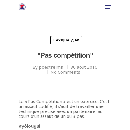
Hit enter to search or ESC to close
Lexique @en
"Pas compétition"
By
pdestrelmh
30 août 2010
No Comments
Le « Pas Compétition » est un exercice. C’est
un assaut codifié, il s’agit de travailler une
technique précise avec un partenaire, au
cours d’un assaut de un ou 3 pas.
Kyôlougui