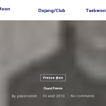
 Moon
Dojang/Club
Taekwon
Presse @en
Ouest France
By
pdestrelmh
30 août 2010
No Comments