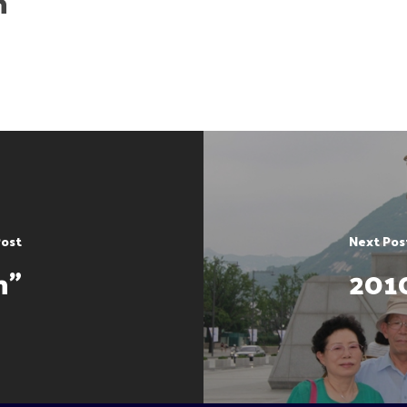
h
Post
Next Pos
n"
2010