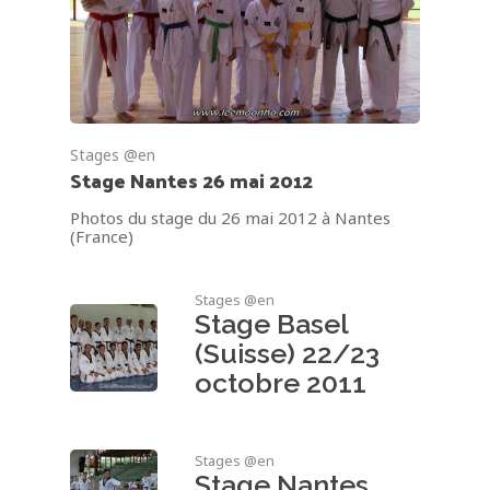
Accueil
Stages @en
Stage Nantes 26 mai 2012
Maître Lee Moon H
Photos du stage du 26 mai 2012 à Nantes
Biographie
Dojang/Club
(France)
Palmarès
Horaires et plan
Taekwondo
Pande Dolyeu Tchagui
Inscription enfants et ad
Stages @en
Lexique
Photos
Stage Basel
Actualités
Vie du club
Poomsés
(Suisse) 22/23
Presse
Français
Histoire en Image
octobre 2011
Seoul National Universi
Français
Stage
English
Album de Voyages
Stages @en
Stage Nantes