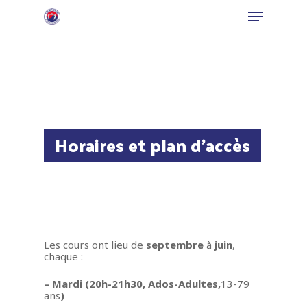
Hit enter to search or ESC to close
Horaires et plan d'accès
Les cours ont lieu de
septembre
à
juin
,
chaque :
– Mardi (20h-21h30, Ados-Adultes,
13-79
ans
)