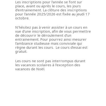
Les inscriptions pour l’année se font sur
place, avant ou après le cours, les jours
d’entrainement. La clôture des inscriptions
pour l’année 2025/2026 est fixée au jeudi 17
octobre.
Accueil
N’hésitez pas à venir assister à un cours en
Maître Lee Moon H
vue d’une inscription, afin de vous permettre
de découvrir le déroulement d’un
Biographie
Dojang/Club
entrainement. Pour pourrez ainsi mesurer
l’ambiance studieuse mais conviviale qui
Palmarès
Horaires et plan
règne durant les cours. Le cours d’essai est
Taekwondo
gratuit.
Pande Dolyeu Tchagui
Inscription enfants et ad
Lexique
Photos
Les cours ne sont pas interrompus durant
Actualités
Vie du club
les vacances scolaires à l’exception des
Poomsés
Presse
Français
vacances de Noël.
Histoire en Image
Seoul National Universi
Français
Stage
English
Album de Voyages