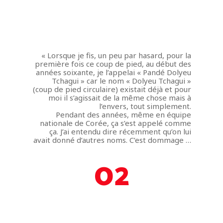
Maître Lee Moon H
Biographie
Dojang/Club
Palmarès
Horaires et plan
Taekwondo
« Lorsque je fis, un peu par hasard, pour la
première fois ce coup de pied, au début des
Pande Dolyeu Tchagui
Inscription enfants et ad
Lexique
années soixante, je l’appelai « Pandé Dolyeu
Photos
Tchagui » car le nom « Dolyeu Tchagui »
Actualités
Vie du club
Poomsés
(coup de pied circulaire) existait déjà et pour
Presse
Français
moi il s’agissait de la même chose mais à
Histoire en Image
l’envers, tout simplement.
Seoul National Universi
Français
Pendant des années, même en équipe
Stage
nationale de Corée, ça s’est appelé comme
English
ça. J’ai entendu dire récemment qu’on lui
Album de Voyages
avait donné d’autres noms. C’est dommage …
02