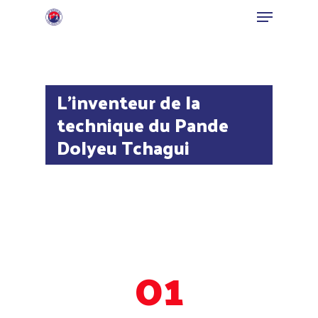
L'inventeur de la
Hit enter to search or ESC to close
technique du Pande
Dolyeu Tchagui
01