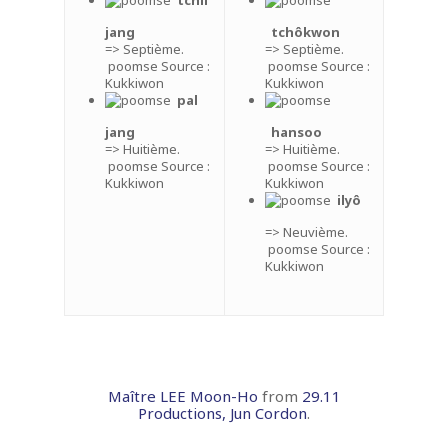
Palmarès
Horaires et plan
Taekwondo
jang
tchôkwon
Pande Dolyeu Tchagui
Inscription enfants et ad
=> Septième.
=> Septième.
Lexique
Photos
poomse Source :
poomse Source :
Actualités
Vie du club
Kukkiwon
Kukkiwon
Poomsés
Presse
Français
pal
Histoire en Image
Seoul National Universi
jang
hansoo
Français
Stage
=> Huitième.
=> Huitième.
poomse Source :
poomse Source :
English
Album de Voyages
Kukkiwon
Kukkiwon
ilyô
=> Neuvième.
poomse Source :
Kukkiwon
Maître LEE Moon-Ho
from
29.11
Productions, Jun Cordon
.