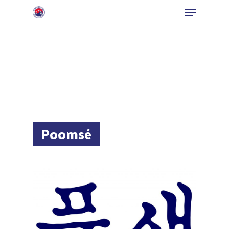
Hit enter to search or ESC to close
Poomsé