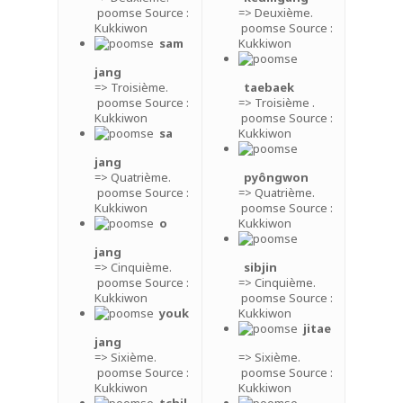
poomse Source :
=> Deuxième.
Kukkiwon
poomse Source :
sam
Kukkiwon
jang
=> Troisième.
taebaek
poomse Source :
=> Troisième .
Kukkiwon
poomse Source :
sa
Kukkiwon
jang
=> Quatrième.
pyôngwon
poomse Source :
=> Quatrième.
Kukkiwon
poomse Source :
o
Kukkiwon
jang
=> Cinquième.
sibjin
poomse Source :
=> Cinquième.
Kukkiwon
poomse Source :
Accueil
youk
Kukkiwon
jitae
jang
Maître Lee Moon H
=> Sixième.
=> Sixième.
poomse Source :
poomse Source :
Biographie
Dojang/Club
Kukkiwon
Kukkiwon
tchil