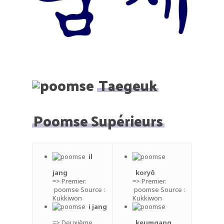
Taegeuk
Poomse
Supérieurs
il
jang
koryô
=> Premier.
=> Premier.
poomse Source :
poomse Source :
Kukkiwon
Kukkiwon
i jang
=> Deuxième.
keumgang