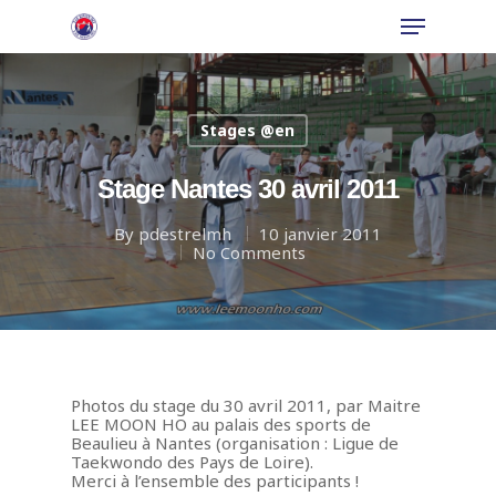
Stages @en
Hit enter to search or ESC to close
Stage Nantes 30 avril 2011
By
pdestrelmh
10 janvier 2011
No Comments
Photos du stage du 30 avril 2011, par Maitre
LEE MOON HO au palais des sports de
Beaulieu à Nantes (organisation : Ligue de
Taekwondo des Pays de Loire).
Merci à l’ensemble des participants !