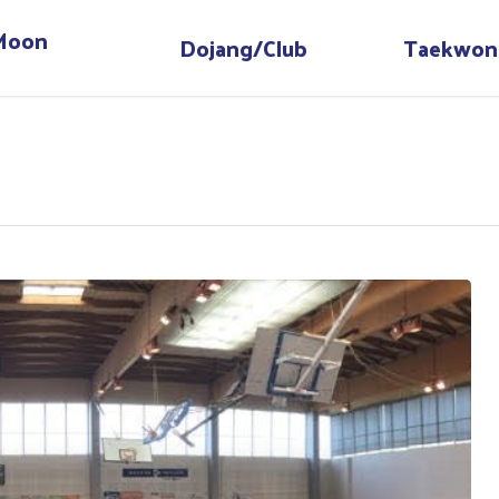
 Moon
Dojang/Club
Taekwon