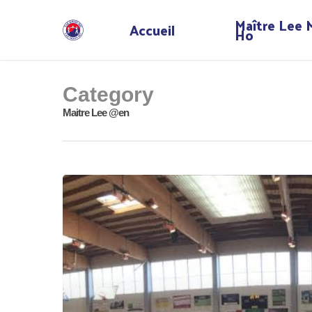
Maître Lee
Accueil
Ho
Category
Maitre Lee @en
Hit enter to search or ESC to close