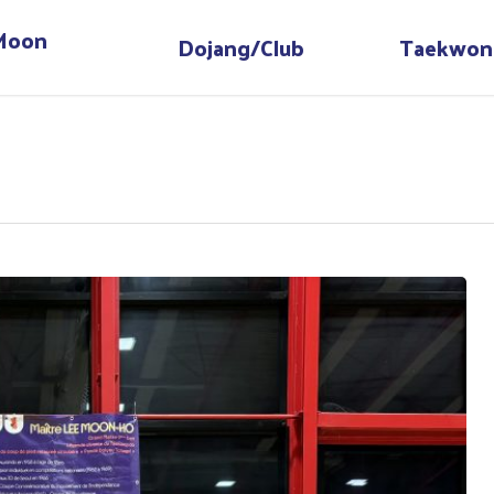
 Moon
Dojang/Club
Taekwon