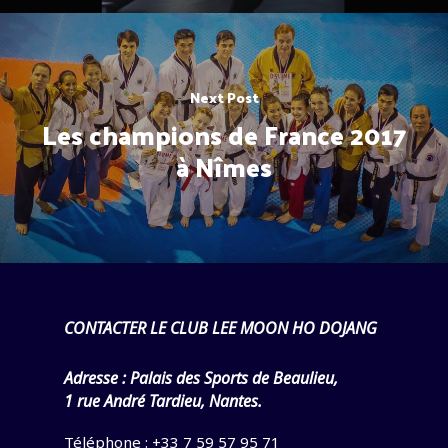
Biographie
Dojang/Club
Palmarès
Horaires et plan
Taekwondo
Pande Dolyeu Tchagui
Inscription enfants et ad
Lexique
Photos
Next Post
Actualités
Les champions de France 2017
Vie du club
Poomsés
Presse
Français
Histoire en Image
à Nîmes
Seoul National Universi
Français
Stage
English
Album de Voyages
CONTACTER LE CLUB LEE MOON HO DOJANG
Adresse :
Palais des Sports de Beaulieu,
1 rue André Tardieu, Nantes.
Téléphone : +33 7 59 57 95 71