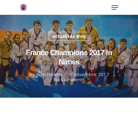
actualités @en
Hit enter to search or ESC to close
France Champions 2017 in
Nîmes
By
pdestrelmh
1 novembre 2017
No Comments