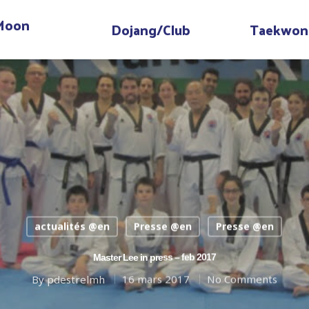
 Moon
Dojang/Club
Taekwon
actualités @en
Presse @en
Presse @en
Master Lee in press – feb 2017
By
pdestrelmh
16 mars 2017
No Comments