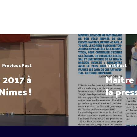
Previous Post
Next Post
 2017 à
Maitre
Nimes !
la pres