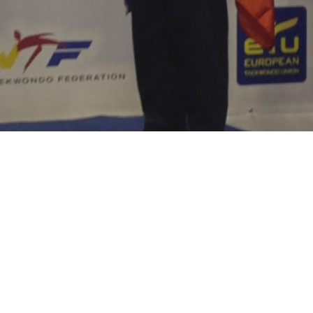
s) not found
wp-content/uploads/Lee-Moon-Ho-European-Champion-2015-BelgradeSERBIE.mp4?_=1