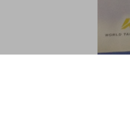
Lecteur
Media error: Format(s) not supported or source(
vidéo
Télécharger le fichier: https://www.leemoonho.com/