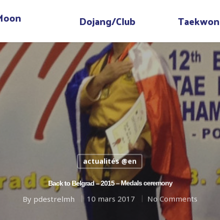
 Moon
Dojang/Club
Taekwon
actualités @en
Back to Belgrad – 2015 – Medals ceremony
By
pdestrelmh
10 mars 2017
No Comments