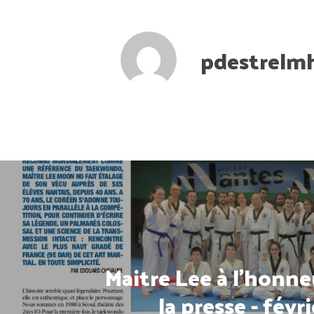
pdestrelm
Maitre Lee à l'honne
la presse - févr