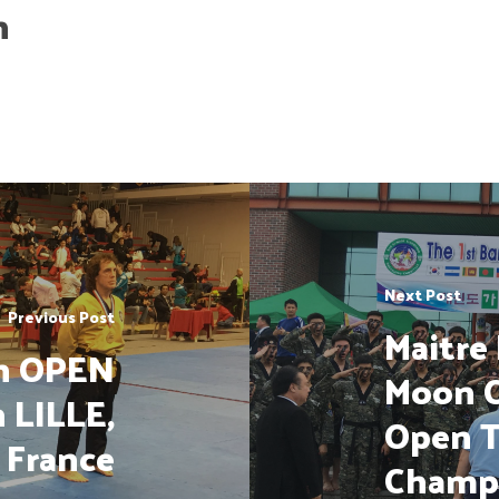
h
Next Post
Previous Post
Maitre 
th OPEN
Moon C
 LILLE,
Open 
France
Champ