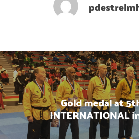
pdestrelm
Gold medal at 5
INTERNATIONAL in