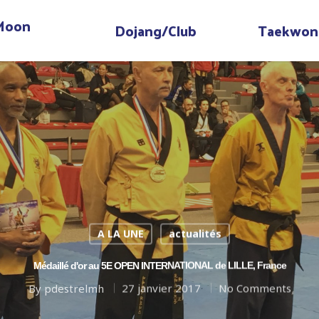
 Moon
Dojang/Club
Taekwon
A LA UNE
actualités
Médaillé d'or au 5E OPEN INTERNATIONAL de LILLE, France
By
pdestrelmh
27 janvier 2017
No Comments