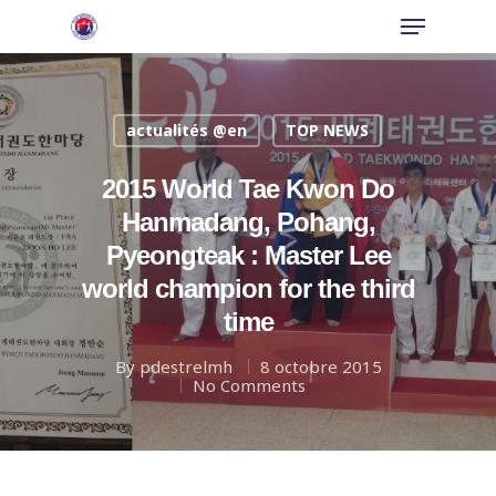
actualités @en
TOP NEWS
Hit enter to search or ESC to close
2015 World Tae Kwon Do
Hanmadang, Pohang,
Pyeongteak : Master Lee
world champion for the third
time
By
pdestrelmh
8 octobre 2015
No Comments