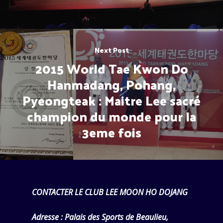
Next Post
2015 World Tae Kwon Do
Hanmadang, Pohang,
Pyeongteak : Maitre Lee sacré
champion du monde pour la
3eme fois
CONTACTER LE CLUB LEE MOON HO DOJANG
Adresse :
Palais des Sports de Beaulieu,