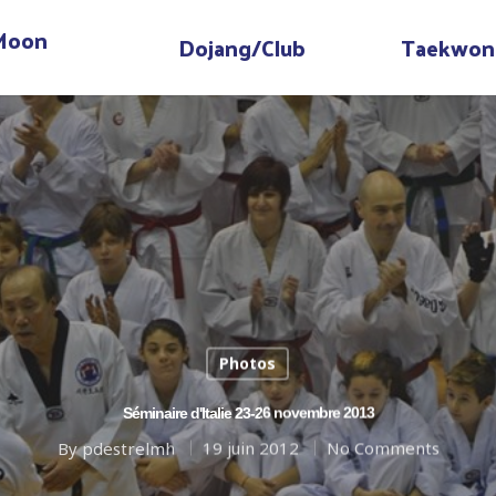
 Moon
Dojang/Club
Taekwon
Photos
Séminaire d'Italie 23-26 novembre 2013
By
pdestrelmh
19 juin 2012
No Comments