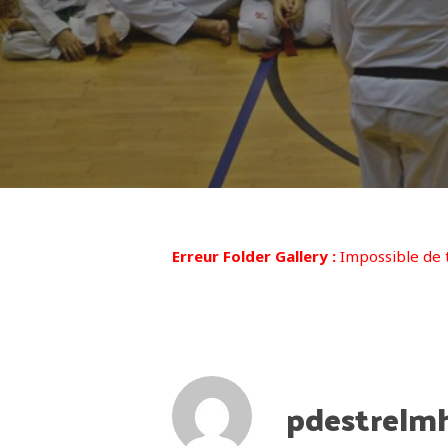
Erreur Folder Gallery :
Impossible de t
pdestrelm