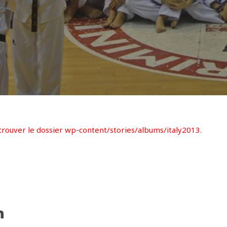
rouver le dossier wp-content/stories/albums/italy2013.
h