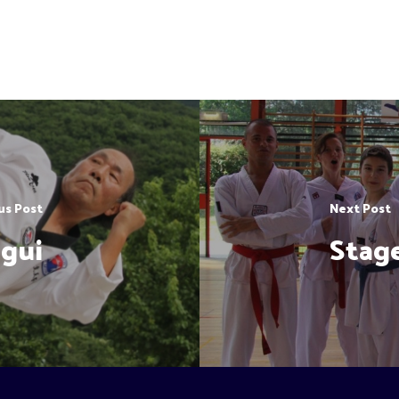
us Post
Next Post
gui
Stag