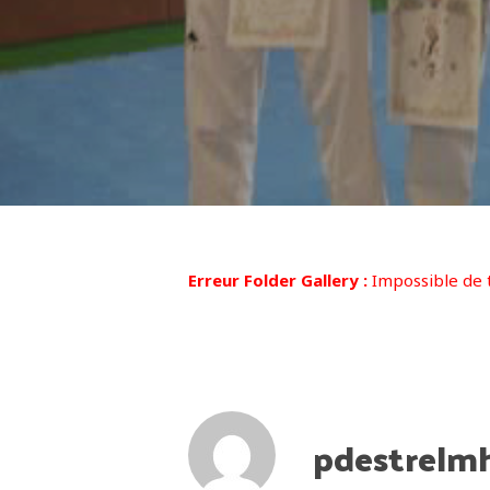
Erreur Folder Gallery :
Impossible de t
pdestrelm