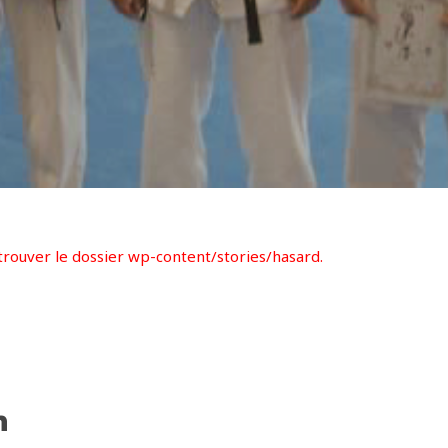
rouver le dossier wp-content/stories/hasard.
h