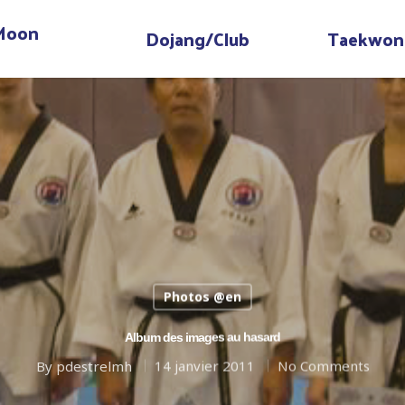
 Moon
Dojang/Club
Taekwon
Photos @en
Album des images au hasard
By
pdestrelmh
14 janvier 2011
No Comments