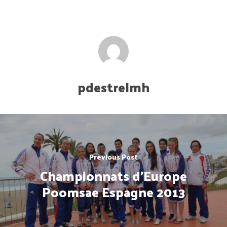
pdestrelmh
Previous Post
Championnats d'Europe
Poomsae Espagne 2013
Accueil
Maître Lee Moon H