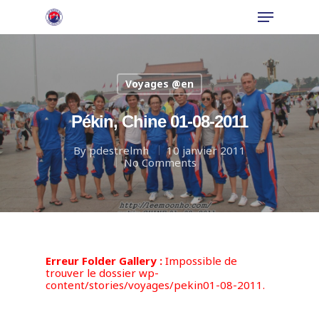
Voyages @en
Hit enter to search or ESC to close
Pékin, Chine 01-08-2011
By
pdestrelmh
10 janvier 2011
No Comments
Erreur Folder Gallery :
Impossible de
trouver le dossier wp-
content/stories/voyages/pekin01-08-2011.