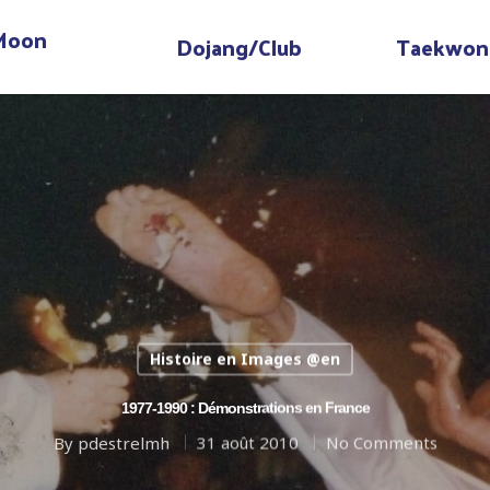
 Moon
Dojang/Club
Taekwon
Histoire en Images @en
1977-1990 : Démonstrations en France
By
pdestrelmh
31 août 2010
No Comments