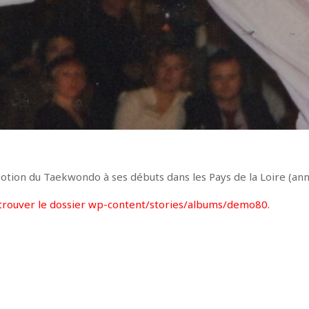
tion du Taekwondo à ses débuts dans les Pays de la Loire (an
trouver le dossier wp-content/stories/albums/demo80.