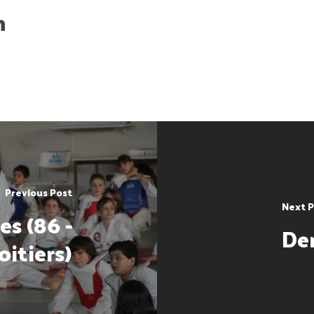
h
Previous Post
Next P
es (86 -
Der
oitiers)