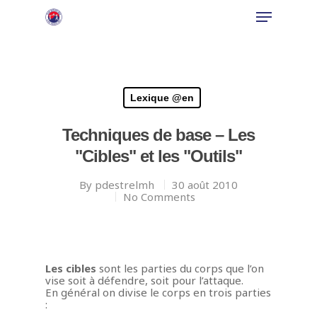
Hit enter to search or ESC to close
Lexique @en
Techniques de base – Les
"Cibles" et les "Outils"
By
pdestrelmh
30 août 2010
No Comments
Les cibles
sont les parties du corps que l’on
vise soit à défendre, soit pour l’attaque.
En général on divise le corps en trois parties
: