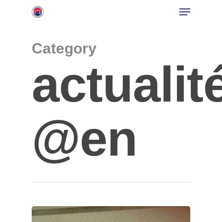
Category
actualit
Hit enter to search or ESC to close
@en