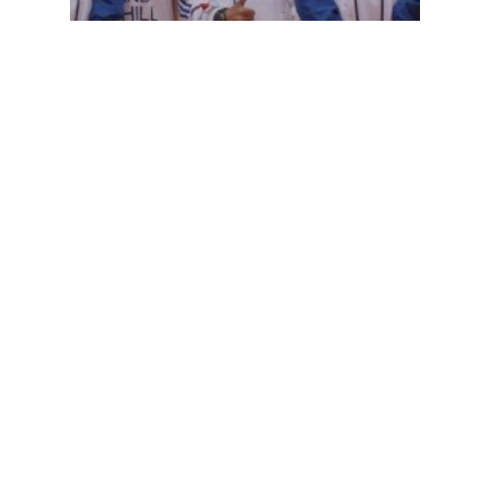
actualités @en
Photos @en
Championnats d'Europe
Poomsae Espagne 2013