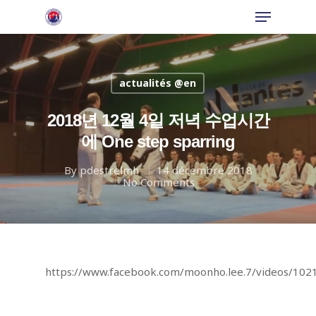
actualités @en
Hit enter to search or ESC to close
2018년 12월 4일 저녁 수업시간
에 One step sparring
By
pdestrelmh
14 décembre 2018
No Comments
https://www.facebook.com/moonho.lee.7/videos/10