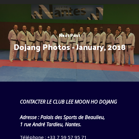
Biographie
Dojang/Club
Palmarès
Horaires et plan
Taekwondo
Pande Dolyeu Tchagui
Inscription enfants et ad
Lexique
Photos
Next Post
Actualités
Vie du club
Poomsés
Presse
Français
Dojang Photos - January, 2018
Histoire en Image
Seoul National Universi
Français
Stage
English
Album de Voyages
CONTACTER LE CLUB LEE MOON HO DOJANG
Adresse :
Palais des Sports de Beaulieu,
1 rue André Tardieu, Nantes.
Téléphone : +33 7 59 57 95 71