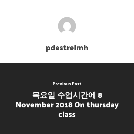
pdestrelmh
Previous Post
목요일 수업시간에 8
November 2018 On thursday
class
Accueil
Maître Lee Moon H